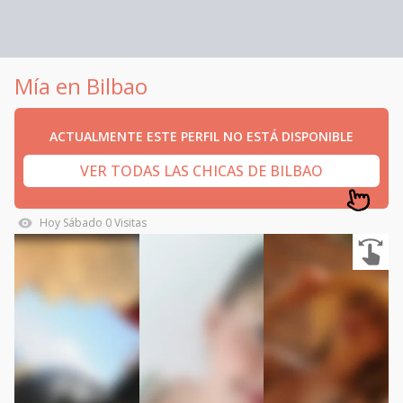
Mía en Bilbao
ACTUALMENTE ESTE PERFIL NO ESTÁ DISPONIBLE
VER TODAS LAS CHICAS DE BILBAO
Hoy
Sábado
0
Visitas