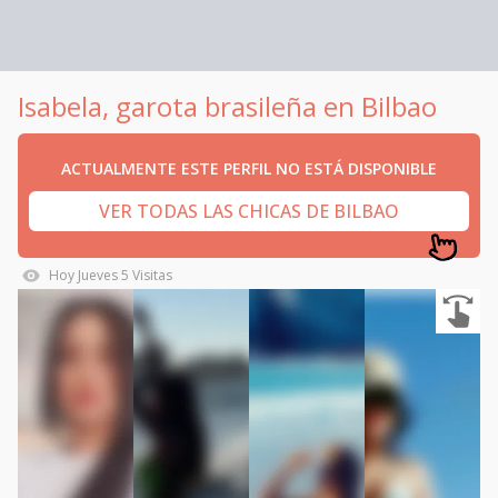
Isabela, garota brasileña en Bilbao
ACTUALMENTE ESTE PERFIL NO ESTÁ DISPONIBLE
VER TODAS LAS CHICAS DE BILBAO
Hoy
Jueves
5
Visitas