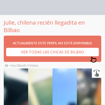
Julie, chilena recién llegadita en
Bilbao
ACTUALMENTE ESTE PERFIL NO ESTÁ DISPONIBLE
VER TODAS LAS CHICAS DE BILBAO
Hoy
Sábado
0
Visitas