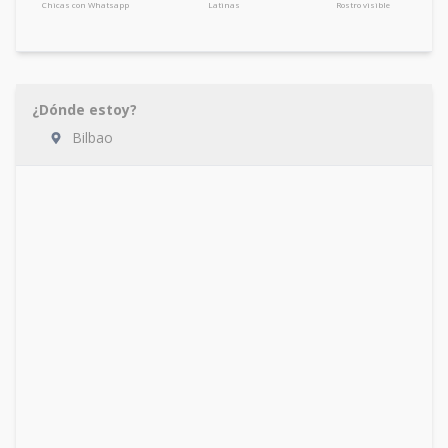
Chicas con Whatsapp
Latinas
Rostro visible
¿Dónde estoy?
Bilbao