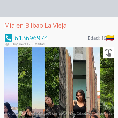
Mía en Bilbao La Vieja
613696974
Edad:
19
Hoy
Jueves
760
Visitas