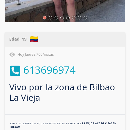
Edad:
19
Hoy
Jueves
760
Visitas
613696974
Vivo por la zona de
Bilbao
La Vieja
CUANDO LLAMES DIME QUE ME HAS VISTO EN
BILBAOCITAS
,
LA MEJOR WEB DE CITAS EN
BILBAO