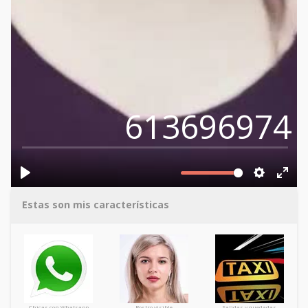
613696974
Estas son mis características
Chicas con Whatsapp
Rostro visible
Salidas y quedadas