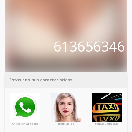
613656346
Estas son mis características
Chicas con Whatsapp
Rostro visible
Salidas y quedadas