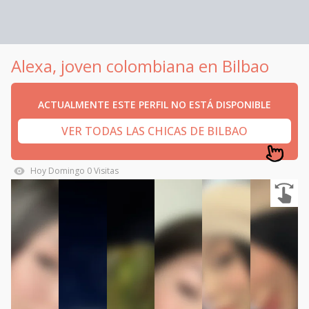
Alexa, joven colombiana en Bilbao
ACTUALMENTE ESTE PERFIL NO ESTÁ DISPONIBLE
VER TODAS LAS CHICAS DE BILBAO
Hoy
Domingo
0
Visitas