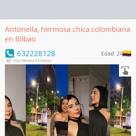
Antonella, hermosa chica colombiana
en Bilbao
632228128
Edad:
24
Hoy
Viernes
54
Visitas