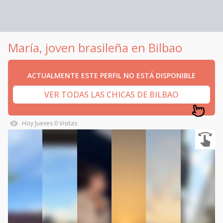
María, joven brasileña en Bilbao
ACTUALMENTE ESTE PERFIL NO ESTÁ DISPONIBLE
VER TODAS LAS CHICAS DE BILBAO
Hoy
Jueves
0
Visitas