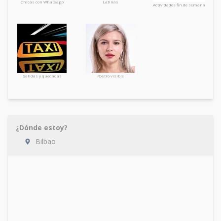
Chicas con Whatsapp
Latinas
Actividades fin de semana
Salidas y quedadas
Rostro visible
¿Dónde estoy?
Bilbao