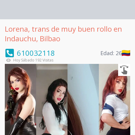
Lorena, trans de muy buen rollo en
Indauchu, Bilbao
610032118
Edad:
26
Hoy
Sábado
192
Visitas