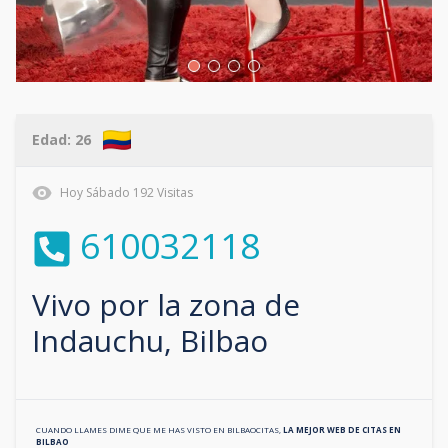
Edad:
26
Hoy
Sábado
192
Visitas
610032118
Vivo por la zona de
Indauchu, Bilbao
CUANDO LLAMES DIME QUE ME HAS VISTO EN
BILBAOCITAS
,
LA MEJOR WEB DE CITAS EN
BILBAO