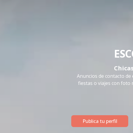
ESC
Chicas
Anuncios de contacto de 
fiestas o viajes con foto
Publica tu perfil