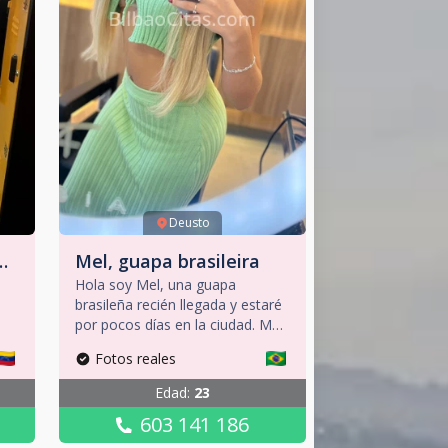
Deusto
Mel, guapa brasileira
Hola soy Mel, una guapa
brasileña recién llegada y estaré
por pocos días en la ciudad. Me
caracterizo por ser una chica
Fotos reales
que en la que siempre se puede
nte
encontrar un trato amable,
Edad
:
23
respetuoso y agradable,
603 141 186
cuidando cada detalle para
disfrutar de una experiencia