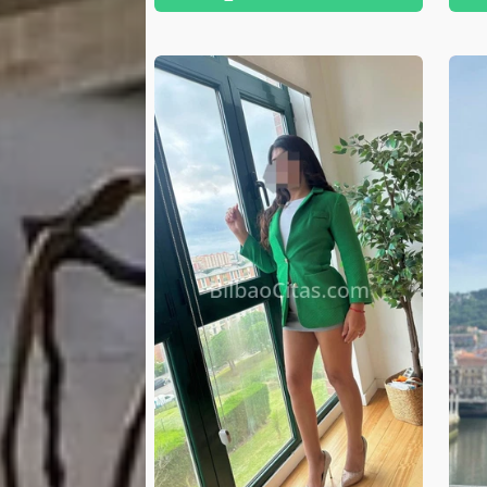
Soy una chica amable, cercana y
sie
con una presencia que transmite
móvi
distinguida. Si deseas conocer
ho
una chica auténtica, refinada y
re
llena de encanto, estaré
mo
encantada de conocerte. Mi
ma
móvil: 661121455 Solo tienes
que decirme donde quedamos,
puedo ir sin ningún
inconveniente.