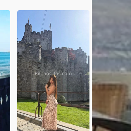
agradable. Mi móvil: 603141186
Será un placer conocerte.