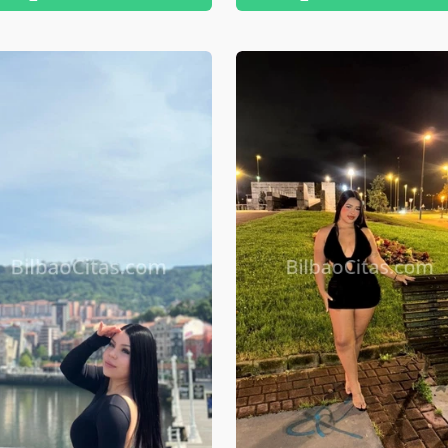
mpre hacerte sonreír. Mi
están buenísimos y así
l: 645204660 Me gustan los
conocernos e intercambiar
mbres caballerosos y
ideas.
spetuosos. Si buscas pasar un
mento cómodo y estar de lo
s a gusto, contacta conmigo.