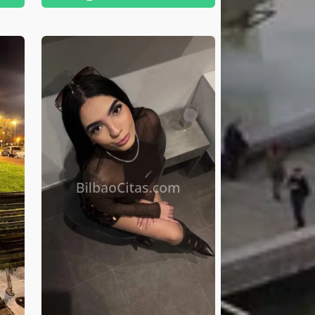
disfruto de la vida con cualquier
plan. Mi móvil: 613878820 No
dudes en llamarme o escríbeme
al whatsapp.