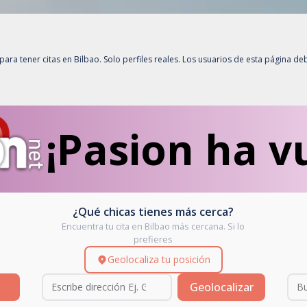
para tener citas en
Bilbao
. Solo perfiles reales. Los usuarios de esta página 
¡Pasion ha v
¿Qué chicas tienes más cerca?
Encuentra tu cita en Bilbao más cercana. Si lo
prefieres
Geolocaliza tu posición
Geolocalizar